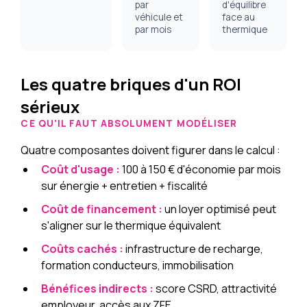
par
d'équilibre
véhicule et
face au
par mois
thermique
Les quatre briques d'un ROI
sérieux
CE QU'IL FAUT ABSOLUMENT MODÉLISER
Quatre composantes doivent figurer dans le calcul :
Coût d'usage :
100 à 150 € d'économie par mois
sur énergie + entretien + fiscalité
Coût de financement :
un loyer optimisé peut
s'aligner sur le thermique équivalent
Coûts cachés :
infrastructure de recharge,
formation conducteurs, immobilisation
Bénéfices indirects :
score CSRD, attractivité
employeur, accès aux ZFE