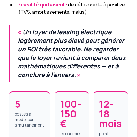
Fiscalité qui bascule
de défavorable à positive
(TVS, amortissements, malus)
«
Un loyer de leasing électrique
légèrement plus élevé peut générer
un ROI très favorable. Ne regarder
que le loyer revient à comparer deux
mathématiques différentes — et à
conclure à l'envers.
»
5
100-
12-
150
18
postes à
modéliser
€
mois
simultanément
économie
point